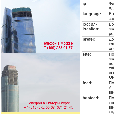
ip:
Фи
ад
language:
Во
за
loc:
или
Во
location:
за
ре
prefer:
До
кл
оп
site:
По
за
по
са
ис
O
feed:
По
At
вв
hasfeed:
По
со
вв
со