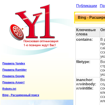
Публикации
Пр
Bing - Расши
Ключевые
Оп
слова
contains:
В 
пр
са
сс
ук
filetype:
Во
Правила Yandex
ст
Правила Rambler
со
ук
Правила Google
inanchor:
Во
Правила Апорт!
или
inbody:
со
или
intitle:
со
Robots.txt
кл
Bing - Расширенный поиск
сс
ил